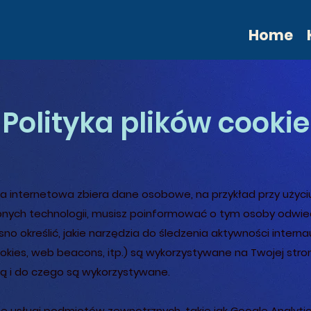
Home
Polityka plików cookie
na internetowa zbiera dane osobowe, na przykład przy użyci
bnych technologii, musisz poinformować o tym osoby odwi
asno określić, jakie narzędzia do śledzenia aktywności intern
ookies, web beacons, itp.) są wykorzystywane na Twojej stron
ą i do czego są wykorzystywane.
 usługi podmiotów zewnętrznych, takie jak Google Analytic