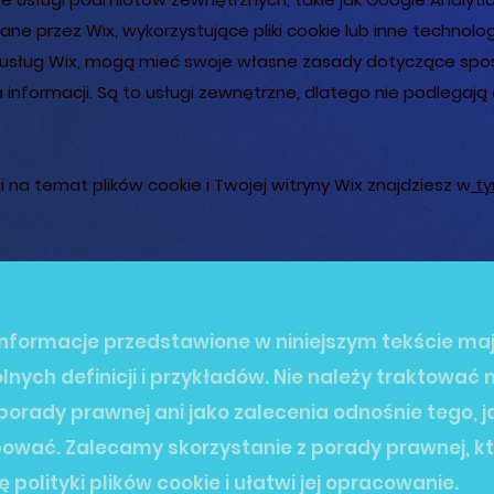
ane przez Wix, wykorzystujące pliki cookie lub inne technolo
sług Wix, mogą mieć swoje własne zasady dotyczące sposo
nformacji. Są to usługi zewnętrzne, dlatego nie podlegają 
i na temat plików cookie i Twojej witryny Wix znajdziesz w
ty
 informacje przedstawione w niniejszym tekście maj
nych definicji i przykładów. Nie należy traktować 
 porady prawnej ani jako zalecenia odnośnie tego, j
pować. Zalecamy skorzystanie z porady prawnej, 
 polityki plików cookie i ułatwi jej opracowanie.