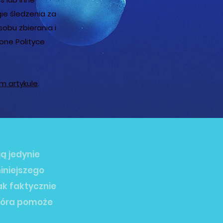
gie śledzenia za
bu zbierania i
one Polityce
m artykule
.
ą jedynie
niniejszego
ak faktycznie
która pomoże