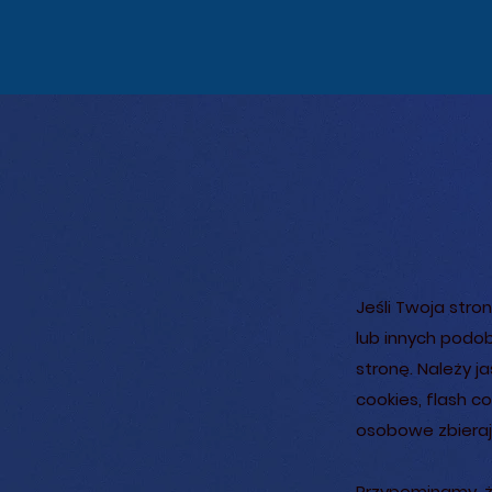
Jeśli Twoja stro
lub innych podo
stronę. Należy j
cookies, flash c
osobowe zbieraj
Przypominamy, że