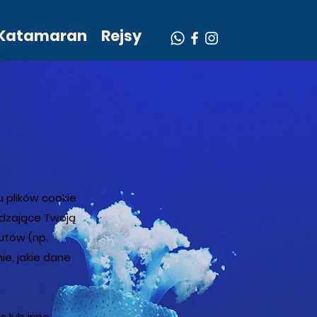
Katamaran
Rejsy
u plików cookie
edzające Twoją
autów (np.
ie, jakie dane
s lub inne