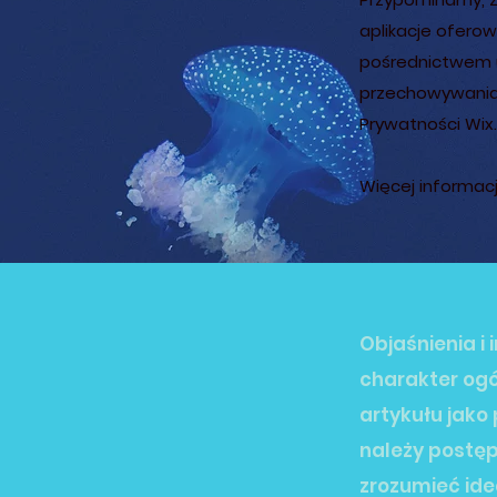
aplikacje oferow
pośrednictwem u
przechowywania i
Prywatności Wix.
Więcej informacj
Objaśnienia i
charakter ogól
artykułu jako
należy postę
zrozumieć ideę